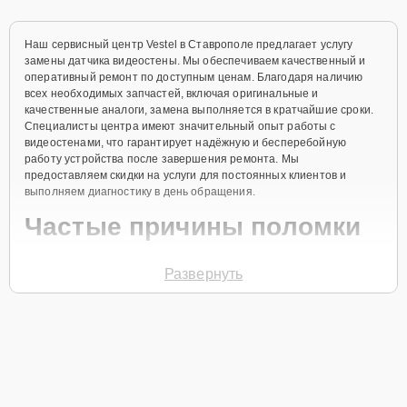
Наш сервисный центр Vestel в Ставрополе предлагает услугу
замены датчика видеостены. Мы обеспечиваем качественный и
оперативный ремонт по доступным ценам. Благодаря наличию
всех необходимых запчастей, включая оригинальные и
качественные аналоги, замена выполняется в кратчайшие сроки.
Специалисты центра имеют значительный опыт работы с
видеостенами, что гарантирует надёжную и бесперебойную
работу устройства после завершения ремонта. Мы
предоставляем скидки на услуги для постоянных клиентов и
выполняем диагностику в день обращения.
Частые причины поломки
Выход из строя датчика из-за механического
Развернуть
повреждения.
Окисление контактов вследствие повышенной
влажности.
Неправильная установка или настройка
оборудования.
Износ внутренних компонентов устройства.