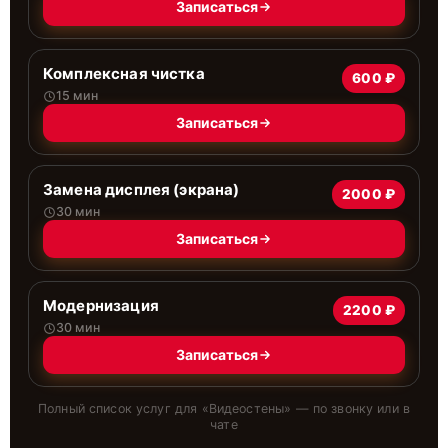
Записаться
Комплексная чистка
600 ₽
15 мин
Записаться
Замена дисплея (экрана)
2000 ₽
30 мин
Записаться
Модернизация
2200 ₽
30 мин
Записаться
Полный список услуг для «
Видеостены
» — по звонку или в
чате