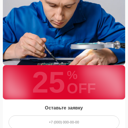
Сервисный центр предоставляет качественную замену датчиков
видеостен, используя только проверенные запчасти и
современные методы ремонта. Мастера обладают богатым
опытом, что позволяет быстро выявлять и устранять
неисправности. Мы гарантируем надёжность оборудования после
выполнения работ и предоставляем гарантию на все
использованные материалы. Обращаясь к нам, вы можете быть
уверены, что ваша техника прослужит долго и без сбоев.
25
%
OFF
Оставьте заявку