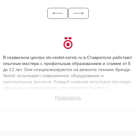
В сервисном центре stv.vestel-servis.ru в Ставрополе работают
опытные мастера с профильным образованием и стажем от 5
до 12 лет. Они специализируются на ремонте техники бренда
Vestel, используют современное оборудование и
оригинальные запчасти. Каждый инженер регулярно проходит
обучение и сертификацию, что позволяет быстро и
точноdiagnostikировать поломки и восстанавливать технику с
Развернуть
сохранением гарантии до 3 лет. Наши мастера решают
сложные случаи: от замены матриц и материнских плат до
ремонта после залития и восстановления данных. Благодаря
высокой квалификации и ответственному подходу клиенты
получают быстрый, качественный ремонт и понятные
объяснения по результатам диагностики.