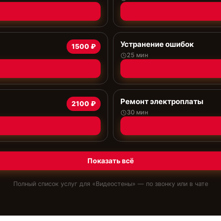
Устранение ошибок
1500 ₽
25 мин
Ремонт электроплаты
2100 ₽
30 мин
Показать всё
Полный список услуг для «
Видеостены
» — по звонку или в чате