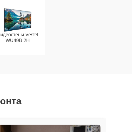
идеостены Vestel
WU49B-2H
монта