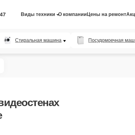
-47
Виды техники
О компании
Цены на ремонт
Ак
Стиральная машина
Посудомоечная маш
видеостенах
е