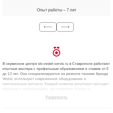
Опыт работы – 7 лет
В сервисном центре stv.vestel-servis.ru в Ставрополе работают
опытные мастера с профильным образованием и стажем от 5
до 12 лет. Они специализируются на ремонте техники бренда
Vestel, используют современное оборудование и
оригинальные запчасти. Каждый инженер регулярно проходит
обучение и сертификацию, что позволяет быстро и
точноdiagnostikировать поломки и восстанавливать технику с
Развернуть
сохранением гарантии до 3 лет. Наши мастера решают
сложные случаи: от замены матриц и материнских плат до
ремонта после залития и восстановления данных. Благодаря