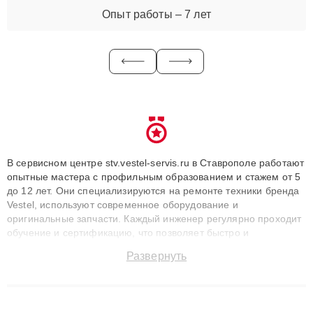
Опыт работы – 7 лет
В сервисном центре stv.vestel-servis.ru в Ставрополе работают
опытные мастера с профильным образованием и стажем от 5
до 12 лет. Они специализируются на ремонте техники бренда
Vestel, используют современное оборудование и
оригинальные запчасти. Каждый инженер регулярно проходит
обучение и сертификацию, что позволяет быстро и
точноdiagnostikировать поломки и восстанавливать технику с
Развернуть
сохранением гарантии до 3 лет. Наши мастера решают
сложные случаи: от замены матриц и материнских плат до
ремонта после залития и восстановления данных. Благодаря
высокой квалификации и ответственному подходу клиенты