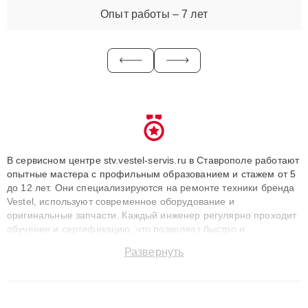
Опыт работы – 7 лет
В сервисном центре stv.vestel-servis.ru в Ставрополе работают
опытные мастера с профильным образованием и стажем от 5
до 12 лет. Они специализируются на ремонте техники бренда
Vestel, используют современное оборудование и
оригинальные запчасти. Каждый инженер регулярно проходит
обучение и сертификацию, что позволяет быстро и
точноdiagnostikировать поломки и восстанавливать технику с
Развернуть
сохранением гарантии до 3 лет. Наши мастера решают
сложные случаи: от замены матриц и материнских плат до
ремонта после залития и восстановления данных. Благодаря
высокой квалификации и ответственному подходу клиенты