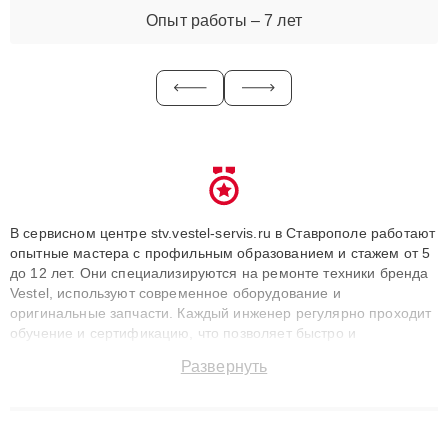
Опыт работы – 7 лет
В сервисном центре stv.vestel-servis.ru в Ставрополе работают
опытные мастера с профильным образованием и стажем от 5
до 12 лет. Они специализируются на ремонте техники бренда
Vestel, используют современное оборудование и
оригинальные запчасти. Каждый инженер регулярно проходит
обучение и сертификацию, что позволяет быстро и
точноdiagnostikировать поломки и восстанавливать технику с
Развернуть
сохранением гарантии до 3 лет. Наши мастера решают
сложные случаи: от замены матриц и материнских плат до
ремонта после залития и восстановления данных. Благодаря
высокой квалификации и ответственному подходу клиенты