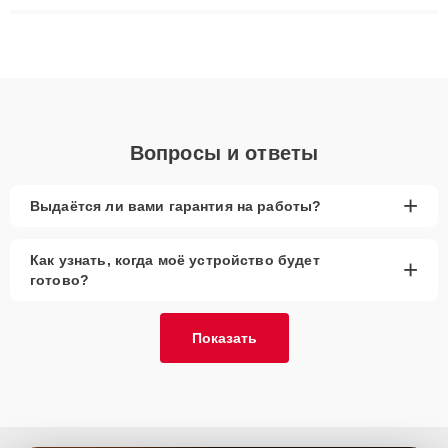
ремонта после залития и восстановления данных. Благодаря
высокой квалификации и ответственному подходу клиенты
получают быстрый, качественный ремонт и понятные
объяснения по результатам диагностики.
Вопросы и ответы
+
Выдаётся ли вами гарантия на работы?
Как узнать, когда моё устройство будет
+
готово?
Показать