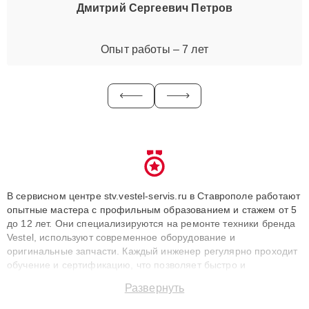
Дмитрий Сергеевич Петров
Опыт работы – 7 лет
В сервисном центре stv.vestel-servis.ru в Ставрополе работают
опытные мастера с профильным образованием и стажем от 5
до 12 лет. Они специализируются на ремонте техники бренда
Vestel, используют современное оборудование и
оригинальные запчасти. Каждый инженер регулярно проходит
обучение и сертификацию, что позволяет быстро и
точноdiagnostikировать поломки и восстанавливать технику с
Развернуть
сохранением гарантии до 3 лет. Наши мастера решают
сложные случаи: от замены матриц и материнских плат до