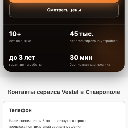
Смотреть цены
10+
45 тыс.
лет на рынке
отремонтировано устройств
до 3 лет
30 мин
гарантия на работы
бесплатная диагностика
Контакты сервиса Vestel в Ставрополе
Телефон
Наши специалисты быстро вникнут в вопрос и
предложат оптимальный вариант решения