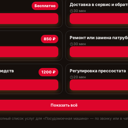
Доставка в сервис и обрат
Бесплатно
30 мин
Ремонт или замена патруб
850 ₽
30 мин
редств
Регулировка прессостата
1200 ₽
20 мин
Показать всё
олный список услуг для «
Посудомоечная машина
» — по звонку или в ча