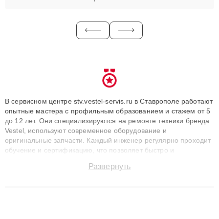
В сервисном центре stv.vestel-servis.ru в Ставрополе работают
опытные мастера с профильным образованием и стажем от 5
до 12 лет. Они специализируются на ремонте техники бренда
Vestel, используют современное оборудование и
оригинальные запчасти. Каждый инженер регулярно проходит
обучение и сертификацию, что позволяет быстро и
точноdiagnostikировать поломки и восстанавливать технику с
Развернуть
сохранением гарантии до 3 лет. Наши мастера решают
сложные случаи: от замены матриц и материнских плат до
ремонта после залития и восстановления данных. Благодаря
высокой квалификации и ответственному подходу клиенты
получают быстрый, качественный ремонт и понятные
объяснения по результатам диагностики.