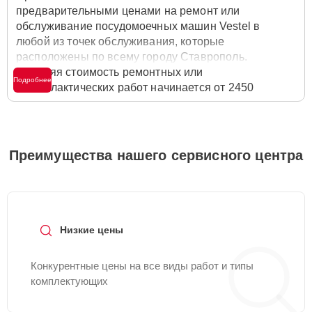
предварительными ценами на ремонт или
обслуживание посудомоечных машин Vestel в
любой из точек обслуживания, которые
расположены по всему городу Ставрополь.
Средняя стоимость ремонтных или
Подробнее
профилактических работ начинается от 2450
рублей, однако цены на разные виды
комплектующих могут различаться. Полную
стоимость работ с учётом запчастей или расходных
материалов необходимо уточнять со специалистом
Преимущества нашего сервисного центра
службы заботы о клиентах. Для расчета итоговой
стоимости ремонта посудомоечной машины
достаточно позвонить по телефону горячей линии
+7 (865) 297-66-47
или оставить заявку на нашем
сайте Vestel-Servis.
Низкие цены
Конкурентные цены на все виды работ и типы
комплектующих