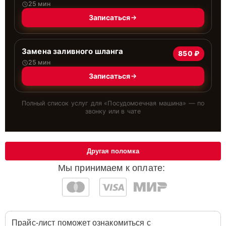
25 мин
Записаться
Замена заливного шланга
850 ₽
25 мин
Записаться
Полный список услуг для «
Посудомоечная машина
» — по
звонку или в чате
Другая поломка
Мы принимаем к оплате:
Прайс-лист поможет ознакомиться с