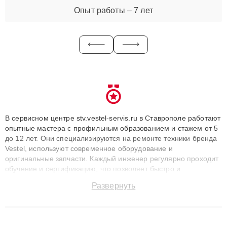
Опыт работы – 7 лет
В сервисном центре stv.vestel-servis.ru в Ставрополе работают
опытные мастера с профильным образованием и стажем от 5
до 12 лет. Они специализируются на ремонте техники бренда
Vestel, используют современное оборудование и
оригинальные запчасти. Каждый инженер регулярно проходит
обучение и сертификацию, что позволяет быстро и
точноdiagnostikировать поломки и восстанавливать технику с
Развернуть
сохранением гарантии до 3 лет. Наши мастера решают
сложные случаи: от замены матриц и материнских плат до
ремонта после залития и восстановления данных. Благодаря
высокой квалификации и ответственному подходу клиенты