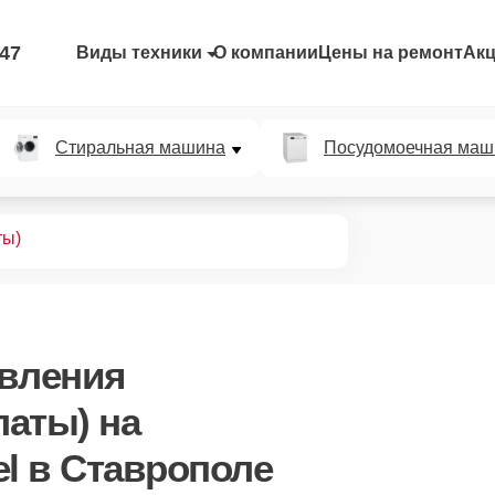
-47
Виды техники
О компании
Цены на ремонт
Ак
Стиральная машина
Посудомоечная маш
ты)
авления
латы)
на
el в Ставрополе