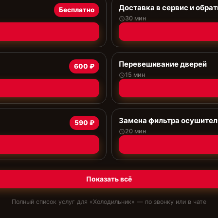
Доставка в сервис и обрат
Бесплатно
30 мин
Перевешивание дверей
600 ₽
15 мин
Замена фильтра осушител
590 ₽
20 мин
Показать всё
Полный список услуг для «
Холодильник
» — по звонку или в чате