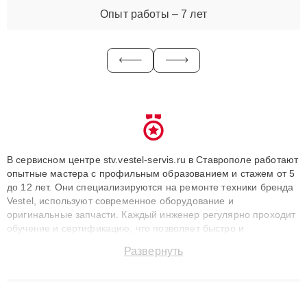
Опыт работы – 7 лет
В сервисном центре stv.vestel-servis.ru в Ставрополе работают
опытные мастера с профильным образованием и стажем от 5
до 12 лет. Они специализируются на ремонте техники бренда
Vestel, используют современное оборудование и
оригинальные запчасти. Каждый инженер регулярно проходит
обучение и сертификацию, что позволяет быстро и
точноdiagnostikировать поломки и восстанавливать технику с
Развернуть
сохранением гарантии до 3 лет. Наши мастера решают
сложные случаи: от замены матриц и материнских плат до
ремонта после залития и восстановления данных. Благодаря
высокой квалификации и ответственному подходу клиенты