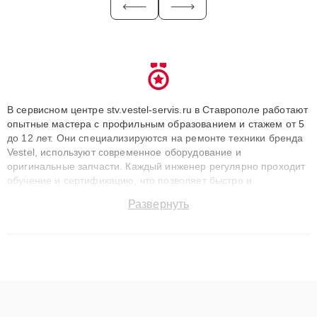
В сервисном центре stv.vestel-servis.ru в Ставрополе работают
опытные мастера с профильным образованием и стажем от 5
до 12 лет. Они специализируются на ремонте техники бренда
Vestel, используют современное оборудование и
оригинальные запчасти. Каждый инженер регулярно проходит
обучение и сертификацию, что позволяет быстро и
точноdiagnostikировать поломки и восстанавливать технику с
Развернуть
сохранением гарантии до 3 лет. Наши мастера решают
сложные случаи: от замены матриц и материнских плат до
ремонта после залития и восстановления данных. Благодаря
высокой квалификации и ответственному подходу клиенты
получают быстрый, качественный ремонт и понятные
объяснения по результатам диагностики.